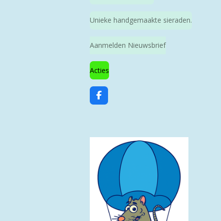
Unieke handgemaakte sieraden.
Aanmelden Nieuwsbrief
Acties
F
a
c
e
b
o
o
k