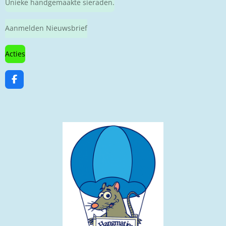
Unieke handgemaakte sieraden.
Aanmelden Nieuwsbrief
Acties
F
a
c
e
b
o
o
k