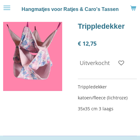
Ga
Hangmatjes voor Ratjes & Caro's Tassen
direct
naar
Trippledekker
de
hoofdinhoud
€ 12,75
Uitverkocht
Trippledekker
katoen/fleece (lichtroze)
35x35 cm 3 laags