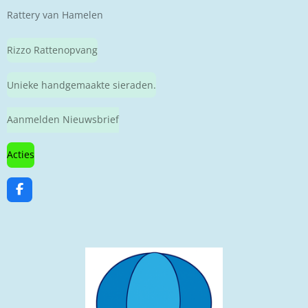
Rattery van Hamelen
Rizzo Rattenopvang
Unieke handgemaakte sieraden.
Aanmelden Nieuwsbrief
Acties
F
a
c
e
b
o
o
k