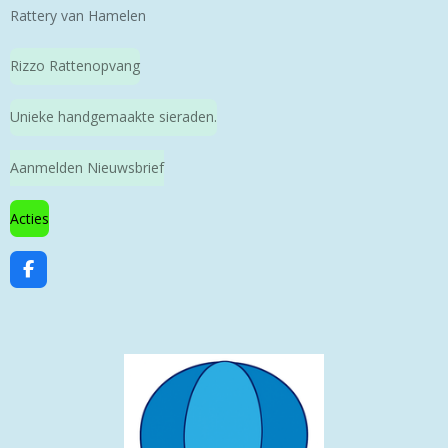
Rattery van Hamelen
Rizzo Rattenopvang
Unieke handgemaakte sieraden.
Aanmelden Nieuwsbrief
Acties
F
a
c
e
b
o
o
k