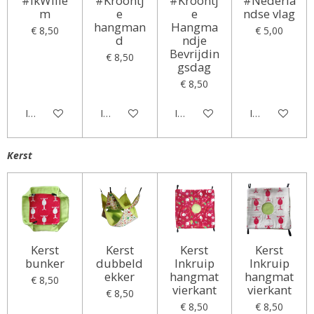
#IkWille
#Kroontj
#Kroontj
#Nederla
m
e
e
ndse vlag
hangman
Hangma
€ 8,50
€ 5,00
d
ndje
Bevrijdin
€ 8,50
gsdag
€ 8,50
In winkelwagen
In winkelwagen
In winkelwagen
In winkelwag
Kerst
Kerst
Kerst
Kerst
Kerst
bunker
dubbeld
Inkruip
Inkruip
ekker
hangmat
hangmat
€ 8,50
vierkant
vierkant
€ 8,50
€ 8,50
€ 8,50