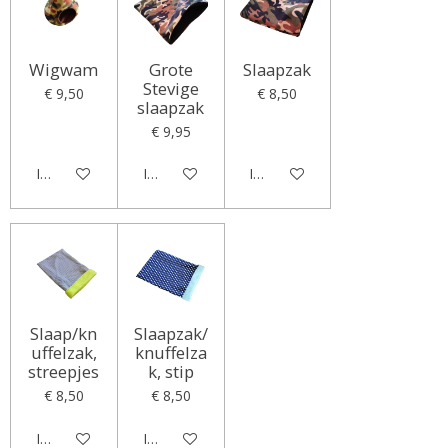
Wigwam
Grote
Slaapzak
Stevige
€ 9,50
€ 8,50
slaapzak
€ 9,95
In winkelwagen
In winkelwagen
In winkelwagen
Slaap/kn
Slaapzak/
uffelzak,
knuffelza
streepjes
k, stip
€ 8,50
€ 8,50
In winkelwagen
In winkelwagen