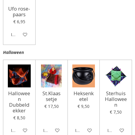
Ufo rose-
paars
€ 6,95
In winkelwagen
Halloween
Hallowee
St.Klaas
Heksenk
Sterhuis
n
setje
etel
Hallowee
Dubbeld
n
€ 17,50
€ 9,50
ekker
€ 7,50
€ 8,50
In winkelwagen
In winkelwagen
In winkelwagen
In winkelwag