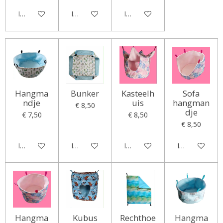
In winkelwagen
In winkelwagen
In winkelwagen
Hangma
Bunker
Kasteelh
Sofa
ndje
uis
hangman
€ 8,50
dje
€ 7,50
€ 8,50
€ 8,50
In winkelwagen
In winkelwagen
In winkelwagen
In winkelwag
Hangma
Kubus
Rechthoe
Hangma