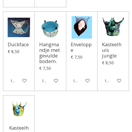
Duckface
Hangma
Envelopp
Kasteelh
ndje met
e
uis
€ 8,50
gevulde
jungle
€ 7,50
bodem.
€ 8,50
€ 7,50
In winkelwagen
In winkelwagen
In winkelwagen
In winkelwag
Kasteelh