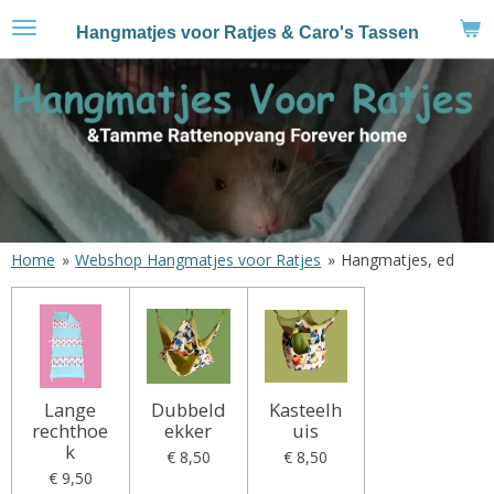
Ga
Hangmatjes voor Ratjes & Caro's Tassen
direct
naar
de
hoofdinhoud
Home
»
Webshop Hangmatjes voor Ratjes
»
Hangmatjes, ed
Lange
Dubbeld
Kasteelh
rechthoe
ekker
uis
k
€ 8,50
€ 8,50
€ 9,50