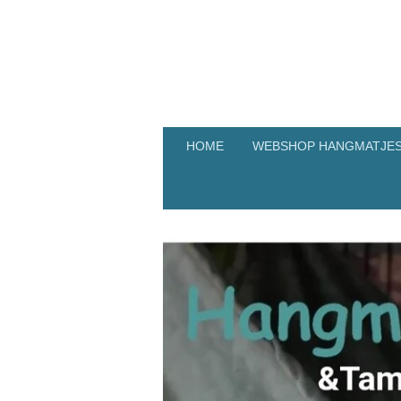
Ga
direct
naar
de
hoofdinhoud
HOME
WEBSHOP HANGMATJES