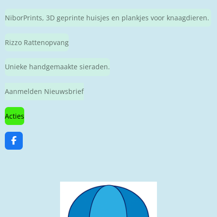
NiborPrints, 3D geprinte huisjes en plankjes voor knaagdieren.
Rizzo Rattenopvang
Unieke handgemaakte sieraden.
Aanmelden Nieuwsbrief
Acties
F
a
c
e
b
o
o
k