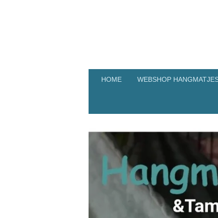
Ga
direct
naar
de
hoofdinhoud
HOME
WEBSHOP HANGMATJES