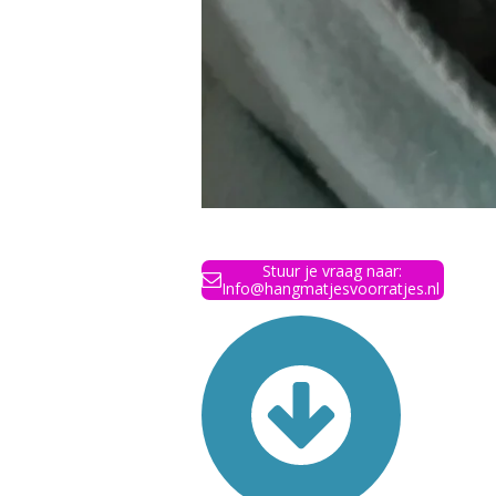
Stuur je vraag naar:
Info@hangmatjesvoorratjes.nl