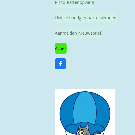
Rizzo Rattenopvang
Unieke handgemaakte sieraden.
Aanmelden Nieuwsbrief
Acties
F
a
c
e
b
o
o
k