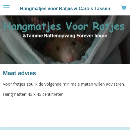
Ga
Hangmatjes voor Ratjes & Caro's Tassen
direct
naar
de
hoofdinhoud
Maat advies
Voor fretjes zou ik de volgende minimale maten willen adviseren.
Hangmatten 45 x 45 centimeter