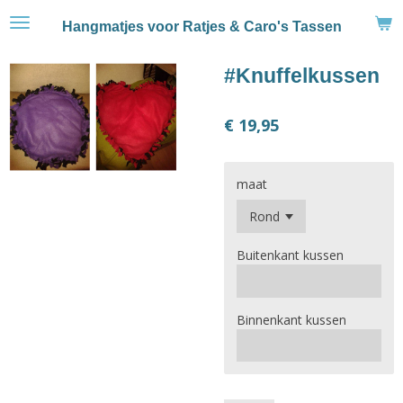
Ga
Hangmatjes voor Ratjes & Caro's Tassen
direct
naar
#Knuffelkussen
de
hoofdinhoud
€ 19,95
maat
Buitenkant kussen
Binnenkant kussen