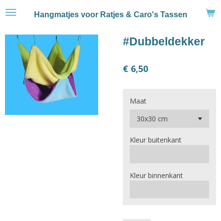
Ga
Hangmatjes voor Ratjes & Caro's Tassen
direct
naar
#Dubbeldekker
de
hoofdinhoud
€ 6,50
Maat
Kleur buitenkant
Kleur binnenkant