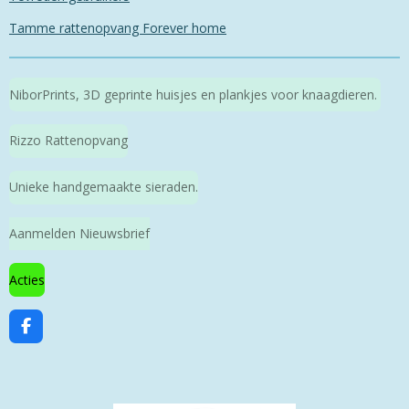
Tamme rattenopvang Forever home
NiborPrints, 3D geprinte huisjes en plankjes voor knaagdieren.
Rizzo Rattenopvang
Unieke handgemaakte sieraden.
Aanmelden Nieuwsbrief
Acties
F
a
c
e
b
o