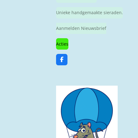
Unieke handgemaakte sieraden.
Aanmelden Nieuwsbrief
Acties
F
a
c
e
b
o
o
k