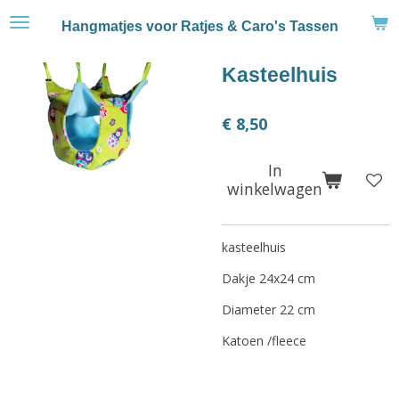
Ga
Hangmatjes voor Ratjes & Caro's Tassen
direct
naar
Kasteelhuis
de
hoofdinhoud
€ 8,50
In
winkelwagen
kasteelhuis
Dakje 24x24 cm
Diameter 22 cm
Katoen /fleece