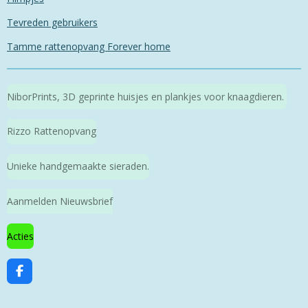
Tevreden gebruikers
Tamme rattenopvang Forever home
NiborPrints, 3D geprinte huisjes en plankjes voor knaagdieren.
Rizzo Rattenopvang
Unieke handgemaakte sieraden.
Aanmelden Nieuwsbrief
Acties
F
a
c