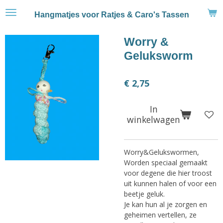
Ga
Hangmatjes voor Ratjes & Caro's Tassen
direct
naar
Worry &
de
hoofdinhoud
Geluksworm
€ 2,75
In
winkelwagen
Worry&Gelukswormen,
Worden speciaal gemaakt
voor degene die hier troost
uit kunnen halen of voor een
beetje geluk.
Je kan hun al je zorgen en
geheimen vertellen, ze