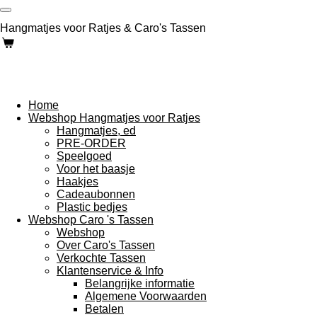
Ga
direct
Hangmatjes voor Ratjes & Caro's Tassen
naar
de
hoofdinhoud
Home
Webshop Hangmatjes voor Ratjes
Hangmatjes, ed
PRE-ORDER
Speelgoed
Voor het baasje
Haakjes
Cadeaubonnen
Plastic bedjes
Webshop Caro 's Tassen
Webshop
Over Caro's Tassen
Verkochte Tassen
Klantenservice & Info
Belangrijke informatie
Algemene Voorwaarden
Betalen