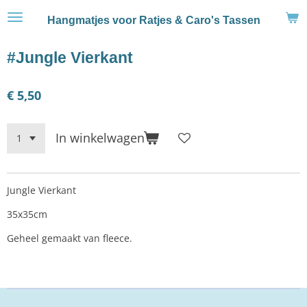
Ga
Hangmatjes voor Ratjes & Caro's Tassen
direct
naar
#Jungle Vierkant
de
hoofdinhoud
€ 5,50
In winkelwagen
Jungle Vierkant
35x35cm
Geheel gemaakt van fleece.