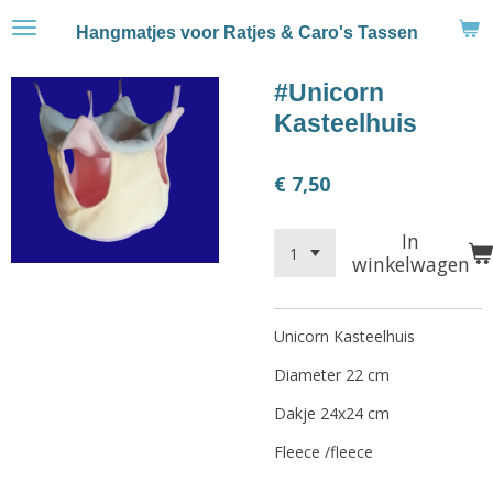
Ga
Hangmatjes voor Ratjes & Caro's Tassen
direct
naar
#Unicorn
de
hoofdinhoud
Kasteelhuis
€ 7,50
In
winkelwagen
Unicorn Kasteelhuis
Diameter 22 cm
Dakje 24x24 cm
Fleece /fleece