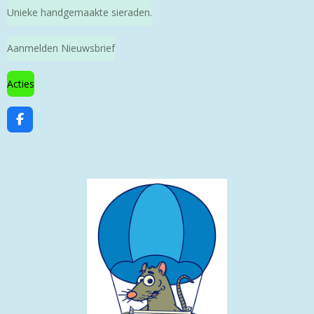
Unieke handgemaakte sieraden.
Aanmelden Nieuwsbrief
Acties
F
a
c
e
b
o
o
k