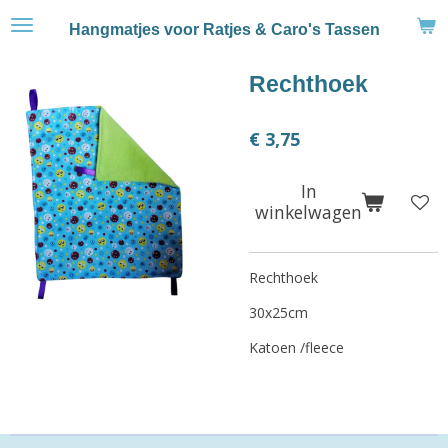
Ga
Hangmatjes voor Ratjes & Caro's Tassen
direct
naar
Rechthoek
de
hoofdinhoud
€ 3,75
In
winkelwagen
Rechthoek
30x25cm
Katoen /fleece