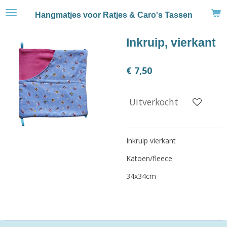
Ga
Hangmatjes voor Ratjes & Caro's Tassen
direct
naar
Inkruip, vierkant
de
hoofdinhoud
€ 7,50
Uitverkocht
Inkruip vierkant
Katoen/fleece
34x34cm