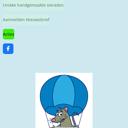
Unieke handgemaakte sieraden.
Aanmelden Nieuwsbrief
Acties
F
a
c
e
b
o
o
k