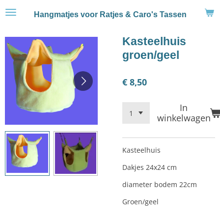
Ga
Hangmatjes voor Ratjes & Caro's Tassen
direct
naar
Kasteelhuis
de
hoofdinhoud
groen/geel
€ 8,50
In
winkelwagen
Kasteelhuis
Dakjes 24x24 cm
diameter bodem 22cm
Groen/geel