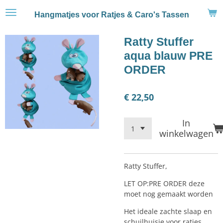
Ga
Hangmatjes voor Ratjes & Caro's Tassen
direct
naar
Ratty Stuffer
de
hoofdinhoud
aqua blauw PRE
ORDER
€ 22,50
In
winkelwagen
Ratty Stuffer,
LET OP:PRE ORDER deze
moet nog gemaakt worden
Het ideale zachte slaap en
schuilhuisje voor ratjes.