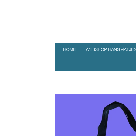
Ga
direct
naar
de
hoofdinhoud
HOME
WEBSHOP HANGMATJES