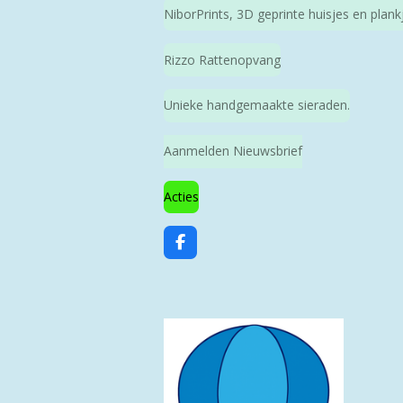
NiborPrints, 3D geprinte huisjes en plan
Rizzo Rattenopvang
Unieke handgemaakte sieraden.
Aanmelden Nieuwsbrief
Acties
F
a
c
e
b
o
o
k