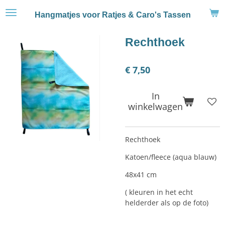
Ga
Hangmatjes voor Ratjes & Caro's Tassen
direct
naar
Rechthoek
de
hoofdinhoud
€ 7,50
In
winkelwagen
Rechthoek
Katoen/fleece (aqua blauw)
48x41 cm
( kleuren in het echt
helderder als op de foto)