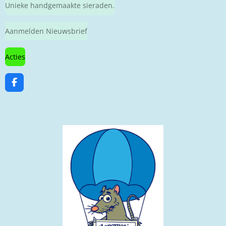
Unieke handgemaakte sieraden.
Aanmelden Nieuwsbrief
Acties
F
a
c
e
b
o
o
k