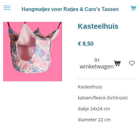
Ga
Hangmatjes voor Ratjes & Caro's Tassen
direct
naar
Kasteelhuis
de
hoofdinhoud
€ 8,50
In
winkelwagen
Kasteelhuis
katoen/fleece (lichtroze)
dakje 24x24 cm
diameter 22 cm