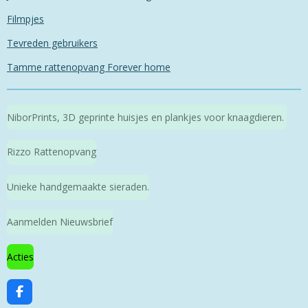
Filmpjes
Tevreden gebruikers
Tamme rattenopvang Forever home
NiborPrints, 3D geprinte huisjes en plankjes voor knaagdieren.
Rizzo Rattenopvang
Unieke handgemaakte sieraden.
Aanmelden Nieuwsbrief
Acties
F
a