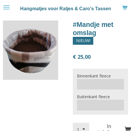
Ga
Hangmatjes voor Ratjes & Caro's Tassen
direct
naar
#Mandje met
de
hoofdinhoud
omslag
NIEUW!
€ 25,00
Binnenkant fleece
Buitenkant fleece
In