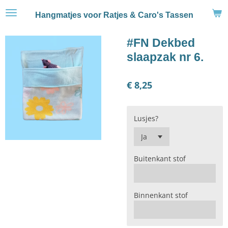
Ga
Hangmatjes voor Ratjes & Caro's Tassen
direct
naar
#FN Dekbed
de
hoofdinhoud
slaapzak nr 6.
€ 8,25
Lusjes?
Buitenkant stof
Binnenkant stof