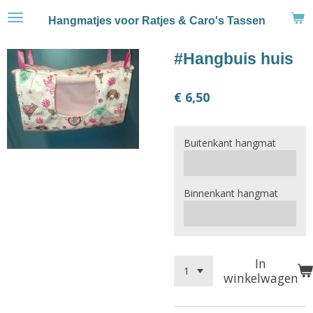
Ga
Hangmatjes voor Ratjes & Caro's Tassen
direct
naar
#Hangbuis huis
de
hoofdinhoud
€ 6,50
Buitenkant hangmat
Binnenkant hangmat
In
winkelwagen