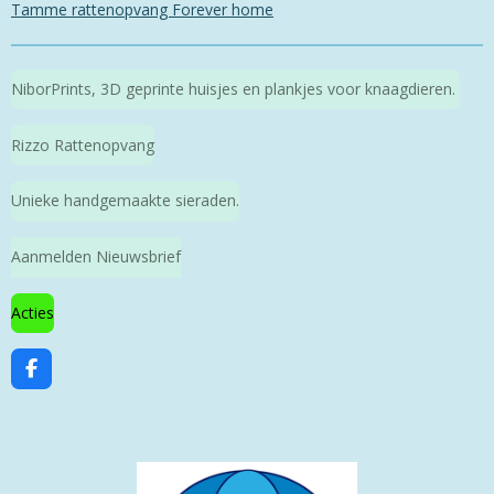
Tamme rattenopvang Forever home
NiborPrints, 3D geprinte huisjes en plankjes voor knaagdieren.
Rizzo Rattenopvang
Unieke handgemaakte sieraden.
Aanmelden Nieuwsbrief
Acties
F
a
c
e
b
o
o