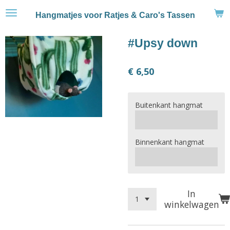
Ga
Hangmatjes voor Ratjes & Caro's Tassen
direct
naar
#Upsy down
de
hoofdinhoud
€ 6,50
Buitenkant hangmat
Binnenkant hangmat
In
winkelwagen