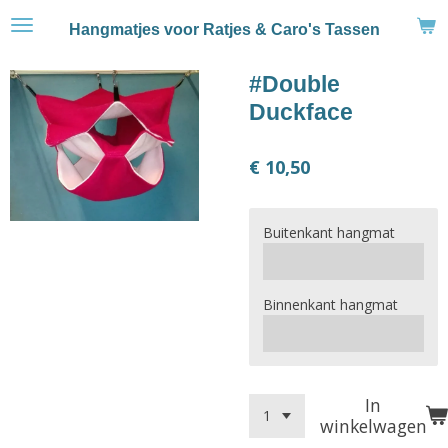
Ga
Hangmatjes voor Ratjes & Caro's Tassen
direct
naar
#Double
de
hoofdinhoud
Duckface
€ 10,50
Buitenkant hangmat
Binnenkant hangmat
In
winkelwagen