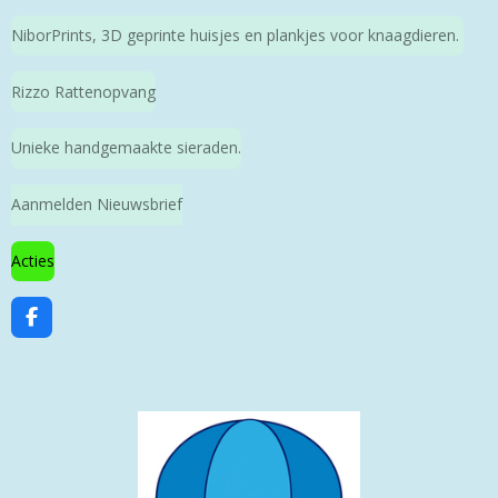
NiborPrints, 3D geprinte huisjes en plankjes voor knaagdieren.
Rizzo Rattenopvang
Unieke handgemaakte sieraden.
Aanmelden Nieuwsbrief
Acties
F
a
c
e
b
o
o
k