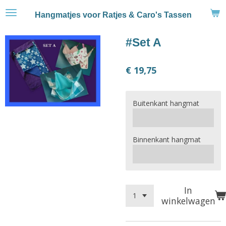
Ga
Hangmatjes voor Ratjes & Caro's Tassen
direct
naar
#Set A
de
hoofdinhoud
€ 19,75
Buitenkant hangmat
Binnenkant hangmat
In
winkelwagen