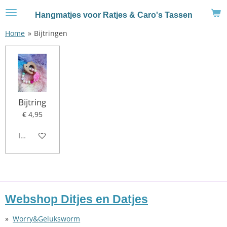
Ga
Hangmatjes voor Ratjes & Caro's Tassen
direct
naar
Home
»
Bijtringen
de
hoofdinhoud
Bijtring
€ 4,95
In winkelwagen
Webshop Ditjes en Datjes
Worry&Geluksworm