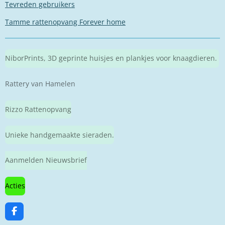
Tevreden gebruikers
Tamme rattenopvang Forever home
NiborPrints, 3D geprinte huisjes en plankjes voor knaagdieren.
Rattery van Hamelen
Rizzo Rattenopvang
Unieke handgemaakte sieraden.
Aanmelden Nieuwsbrief
Acties
F
a